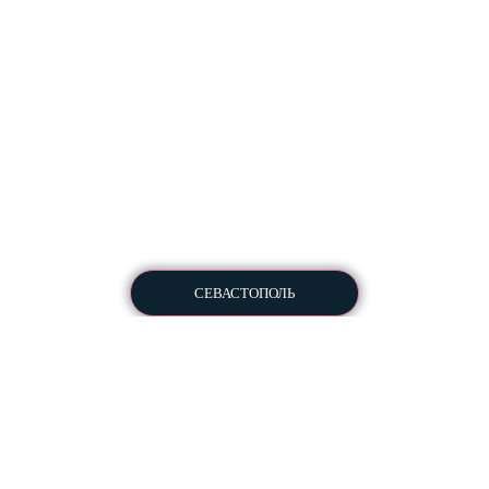
Разработка и комплексное продвижение сайтов
Copyright © 2013-2026
All Rights Reserved
СЕВАСТОПОЛЬ
Пользовательское соглашение
Политика конфиденциальности
Для ознакомления перед
отправкой КП в студию
Разработка ПО
Информация: