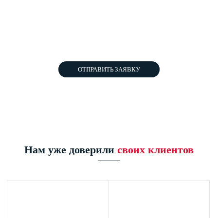
У Вас ещё остались вопросы?
Задайте их нашему специалисту - и он свяжется с Вами в
ближайшее время:
ОТПРАВИТЬ ЗАЯВКУ
Нажимая на кнопку, Вы соглашаетесь с политикой конфиденциальности
Нам уже доверили
своих клиентов