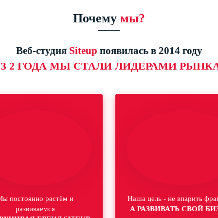
Почему
мы?
Веб-студия
Siteup
появилась в 2014 году
З 2 ГОДА МЫ СТАЛИ ЛИДЕРАМИ РЫНКА
Мы постоянно растём и
Наша цель - не впарить фра
развиваемся
А РАЗВИВАТЬ СВОЙ БИ