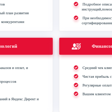
тов
Подробное описа
инструкций,помощ
ый план развития
При необходимос
с конкурентами
сертифицированны
нологий
Финансо
аказов и оплат, и
Средний чек клие
Чистая прибыль с
процессов
Регулярные оплат
Вашим клиентом 
ний в Яндекс Директ и