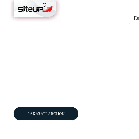
8-978 201 78 26
8-9
пн-пт с 10:00 до 18:00
Ев
Ты сможешь зарабатывать
100 -
уникальных маркетинговых у
100 — 450 тыс. ру
Вложения:
5-12 месяцев
Окупаемость:
Свяжитесь с нами, чтобы узнать подробности:
ЗАКАЗАТЬ ЗВОНОК