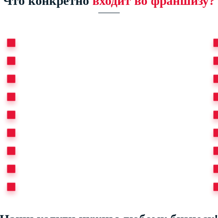
Что конкретно
входит во франшизу?