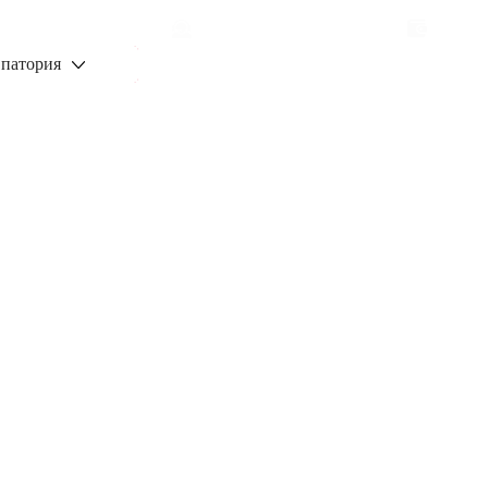
78 723-46-19
Заказать звонок
Узнат
патория
 500 тыс. руб. в месяц в сфере
слуг
б.