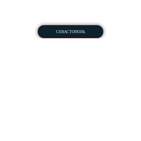
СЕВАСТОПОЛЬ
Пользовательское соглашение
Политика конфиденциальности
Для ознакомления перед
отправкой КП в студию
Разработка ПО
Информация:
Заказать документы
Франшиза веб-студии
Вакансии
Блог
Методы оплаты
Условия сотрудничества
Юридическая информация